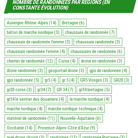
NOMBRE DE RANDONNÉES PAR RÉGIONS (EN
CONSTANTE ÉVOLUTION)
Auvergne-Rhône-Alpes
(14)
Bretagne
(6)
bâton de marche nordique
(3)
chaussure de randonnée
(7)
chaussure de randonnée femme
(3)
chaussure randonnée
(3)
chaussure randonnée femme
(4)
chaussures de randonnée
(6)
chemin de randonnée
(12)
Corse
(4)
drone en randonnée
(3)
drone randonnée
(3)
geoportail drone
(3)
gps de randonnée
(4)
gps randonnée
(5)
gr5
(4)
gr 5
(4)
GR5 Vosges
(3)
GR20
(3)
gr20 corse
(3)
gr34
(7)
GR 34
(7)
gr34 bretagne
(5)
gr34 le sentier des douaniers
(4)
la marche nordique
(4)
marche nordique
(4)
marche nordique technique
(4)
matériel de randonnée
(11)
Nouvelle-Aquitaine
(6)
Occitanie
(14)
Provence-Alpes-Côte d'Azur
(9)
quel drone choisir
(3)
randonnée
(12)
randonnée Bretagne
(3)